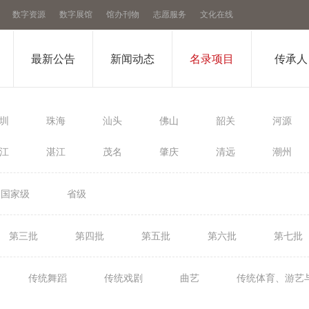
数字资源
数字展馆
馆办刊物
志愿服务
文化在线
最新公告
新闻动态
名录项目
传承人
圳
珠海
汕头
佛山
韶关
河源
江
湛江
茂名
肇庆
清远
潮州
国家级
省级
第三批
第四批
第五批
第六批
第七批
传统舞蹈
传统戏剧
曲艺
传统体育、游艺