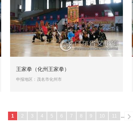
王家拳（化州王家拳）
申报地区：
茂名市化州市
1
2
3
4
5
6
7
8
9
10
11
...