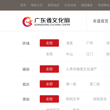
首页
馆务公开
资讯动态
文化活动
场馆服务
培训驿站
非遗首页
全部
省直
广州
深
区域
东莞
中山
江门
阳
全部
人类非物质文化遗产
级别
全部
第一批
第二批
批次
全部
民间文学
传统音乐
类别