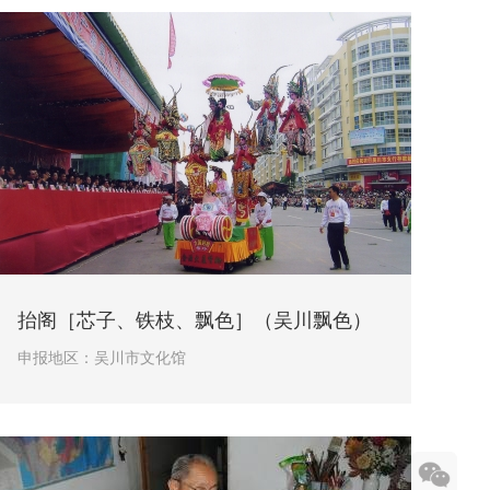
抬阁［芯子、铁枝、飘色］（吴川飘色）
申报地区：
吴川市文化馆