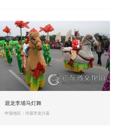
迴龙李埔马灯舞
申报地区：
河源市龙川县