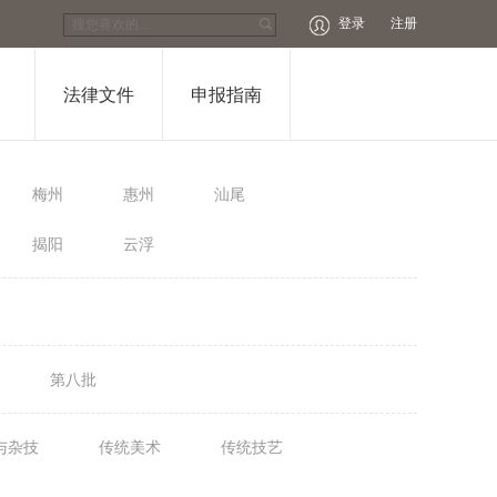
登录
注册
法律文件
申报指南
梅州
惠州
汕尾
揭阳
云浮
第八批
与杂技
传统美术
传统技艺