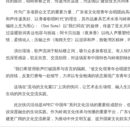
排的曲目，唱响青春之音、传递湾区温度，为这场以“建设亚太共同体
作为广东省群众文艺的重要力量，广东省文化馆青年合唱团由高
和声传递美好、以青春歌唱时代”的理念，其作品兼具艺术水准与岭
编排上尤为用心：《Sisi Sote》以“我们同在”的旋律，传递了
过温暖歌词表达包容与祝福；阿卡贝拉版《夜来香》以纯人声重塑
情，柔情动人；压轴之作《海阔天空》以澎湃和声，致敬湾区精神，呼
演出现场，歌声流淌于航站楼之间，吸引众多旅客驻足。有人轻
也深受感染，驻足欣赏、交流拍照，对这场富有中国特色与岭南韵味
“我们希望用歌声打破国界与语言的隔阂。”省文化馆青年合唱团
的排练，反复打磨每一处细节，力求以专业饱满的状态展现广东青年
这场在“流动的文化窗口”上演的快闪，让艺术走出场馆、融入生
生动的跨文化交流实践。
此次快闪活动是APEC“中国年”系列文化活动的重要组成部分
设深度融合的生动实践。作为岭南文化传承与传播的重要平台，广东
建更广阔的文化交流桥梁，为推动中外文明互鉴、提升国家文化软实