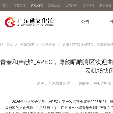
首页
馆务公开
资讯动态
文化活动
场馆服务
培训驿站
数字资源
公告
工
首页
>
资讯动态
>
热点聚集
>
青春和声献礼APEC，粤韵唱
青春和声献礼APEC，粤韵唱响湾区欢迎
云机场快
来源 :
广东省文化馆
关键字 :
APEC“中国
2026年亚太经合组织（APEC）第一次高官会议于
2026年
2月1
放包容的文化气质，1月31日上午，广东省文化馆青年合唱团应邀在