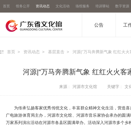
首页
馆务公开
资讯动态
文化活动
场馆服务
培训驿站
数字资源
公告
工
首页
>
资讯动态
>
基层直击
>
河源|“万马奔腾新气象 红红火火
河源|“万马奔腾新气象 红红火火客
来源 :
河源市文化馆
关键字 :
文
为传承弘扬客家优秀传统文化，丰富群众精神文化生活，营造喜庆祥
广电旅游体育局主办，河源市文化馆、河源市音乐家协会承办的圆满暖
万家系列演出活动在河源市各县区圆满举办。活动深入河源市多个乡