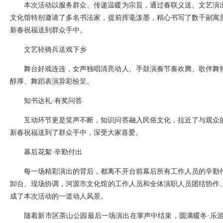
本次活动以服务群众、传递温暖为宗旨，通过春联义送、文艺演
文化馆特别邀请了多名书法家，提前挥毫泼墨，精心书写了数千副寓
新春祝福送到群众手中。
文艺轻骑兵送戏下乡
舞台好戏连连，女声独唱清亮动人、手鼓演奏节奏欢腾、歌伴舞
醇厚、舞蹈表演异彩纷呈。
知书达礼·有奖问答
互动环节更是笑声不断，知识问答融入民俗文化，拉近了与观众
新春祝福送到了群众手中，深受大家喜爱。
幕后花絮·辛勤付出
每一场精彩演出的背后，都离不开台前幕后所有工作人员的辛勤
卸台、现场协调，河源市文化馆的工作人员和全体演职人员团结协作
成了本次活动的一道动人风景。
随着新市区茶山公园最后一场演出在掌声中结束，圆满暖冬·乐游河