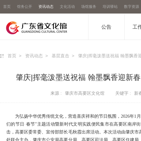
首页
馆务公开
资讯动态
文化活动
场馆服务
培训驿站
数字资源
公告
工
首页
>
资讯动态
>
基层直击
>
肇庆|挥毫泼墨送祝福 翰墨飘香
肇庆|挥毫泼墨送祝福 翰墨飘香迎新
来源 :
肇庆市高要区文化馆
关键字 :
新
为弘扬中华优秀传统文化，营造喜庆祥和的节日氛围，2026年1月3
们的节日·春节”主题活动暨新时代文明实践便民集市在高要区南岸
击，高要区委常委、宣传部部长毛秋霞出席活动。本次活动由肇庆市
处联合主办，肇庆市公安局高要分局、高要区司法局、高要区住建局