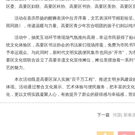
区委、高要区妇联、高要区科协、高要区书协、高要区美协、高要区
活动在喜庆昂扬的醒狮表演中拉开序幕，文艺表演环节精彩纷呈
雨同路》，传递温暖与力量。高要区青少年宫合唱团的孩子们则以纯
活动中，抽奖互动环节将现场气氛推向高潮，幸运市民获得了贴心
统文化体验区，高要区书法协会的书法家们现场挥毫，免费为市民书
予幸运观众。与此同时，新时代文明实践便民集市也同步“开市”，为
要区文化馆联合设立了高要非遗文化宣传摊位，摊位里摆放着一系列“
艺的魅力。
本次活动既是高要区深入实施“百千万工程”、推进文明乡风建设
体现。活动通过整合文化展示、艺术体验与便民服务，把丰富的文
化，更以文明实践凝聚人心，有效提升了群众的获得感与幸福感，营
下一篇
河源| 新