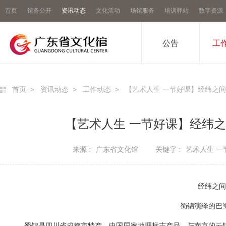
首页
馆务公开
资讯动态
文化活动
场馆服务
培训驿站
数字资源
公告
工
首页
>
资讯动态
>
工作动态
>
【艺术人生 一节好课】经纬之
【艺术人生 一节好课】经纬
来源 :
广东省文化馆
关键字 :
艺术人生 一
经纬之间
蜀锦演绎的巴
蜀锦是四川省成都市特产，中国国家地理标志产品，与南京的云