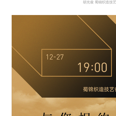
胡光俊 蜀锦织造技